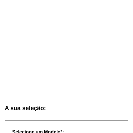
Deseja marcar um test
drive?
A sua seleção:
Selecione um Modelo*: