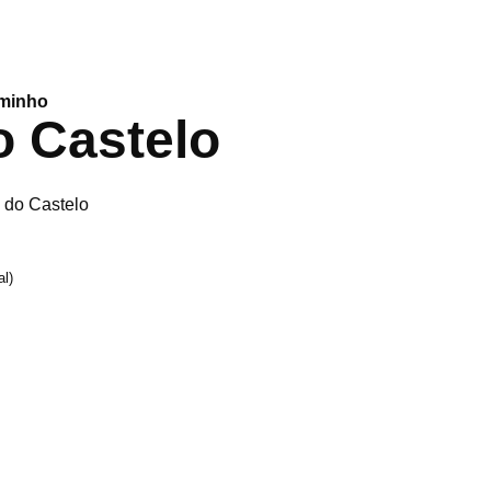
aminho
o Castelo
 do Castelo
al)