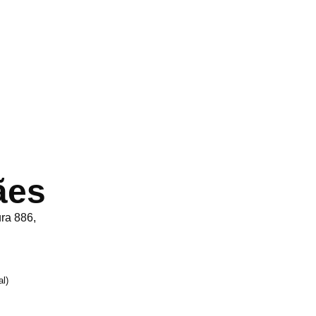
ães
ra 886,
al)